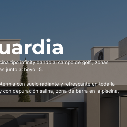
uardia
a tipo infinity dando al campo de golf , zonas
s junto al hoyo 15.
termia con suelo radiante y refrescante en toda la
ty con depuración salina, zona de barra en la piscina,