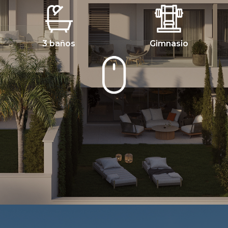
3 baños
Gimnasio